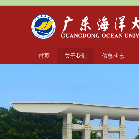
首页
关于我们
信息动态