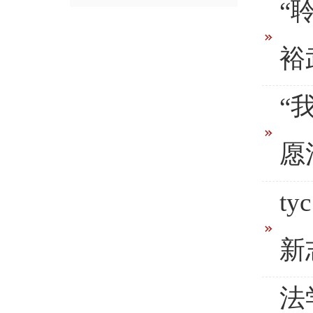
“
裕
“
愿
t
新
法