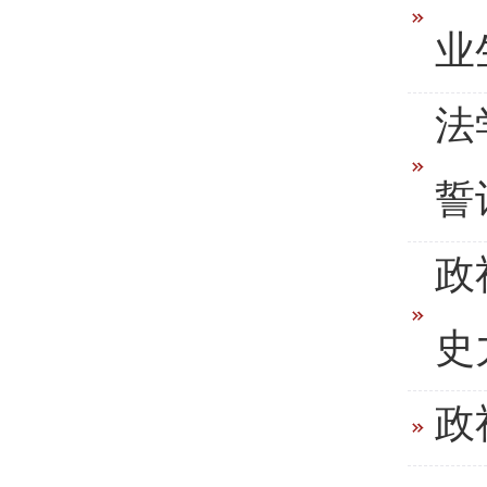
业
法
誓
政
史
政