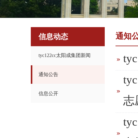
通知
信息动态
t
tyc122cc太阳成集团新闻
通知公告
t
信息公开
志
t