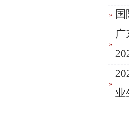
国
广
2
2
业