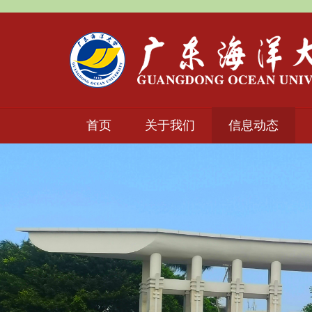
首页
关于我们
信息动态