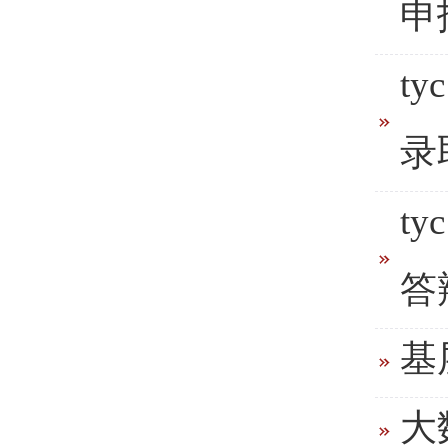
申
t
录
t
答
基
大