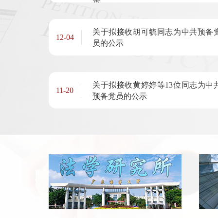
示
关于拟接收胡可毓同志为中共预备
12-04
员的公示
关于拟接收黄婷婷等13位同志为中
11-20
预备党员的公示