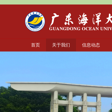
首页
关于我们
信息动态