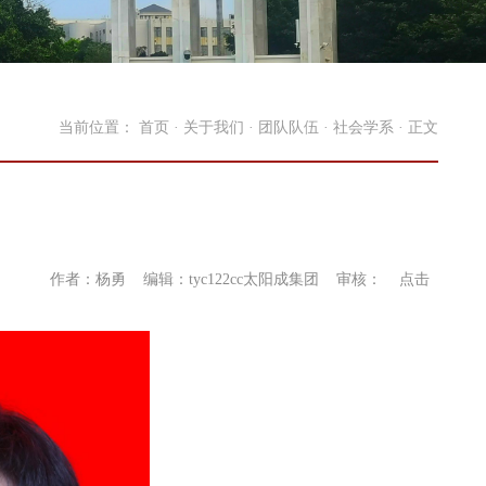
当前位置：
首页
·
关于我们
·
团队队伍
·
社会学系
· 正文
作者：杨勇 编辑：tyc122cc太阳成集团 审核： 点击