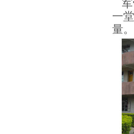
军
一
量