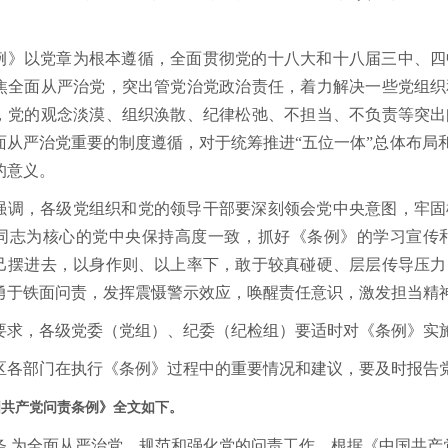
例》以党章为根本遵循，全面贯彻党的十八大和十八届三中、四
焦全面从严治党，突出管党治党政治责任，着力解决一些党组织
，党的观念淡漠、组织涣散、纪律松弛、不担当、不负责等突出
面从严治党重要的制度遵循，对于统筹推进“五位一体”总体布局
的意义。
强调，各级党组织和党的领导干部要深刻领会党中央意图，牢固
同志为核心的党中央保持高度一致，抓好《条例》的学习宣传
己摆进去，以身作则、以上率下，敢于较真碰硬、层层传导压力
勇于铁面问责，发挥震慑警示效应，唤醒责任意识，激发担当精
要求，各级党委（党组）、纪委（纪检组）要适时对《条例》实
区各部门在执行《条例》过程中的重要情况和建议，要及时报告
国共产党问责条例》全文如下。
条 为全面从严治党，规范和强化党的问责工作，根据《中国共产