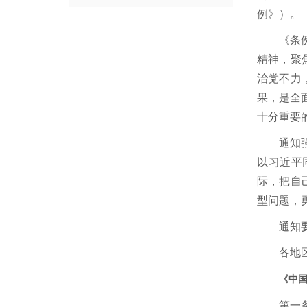
例》）。
《条
精神，聚
治党不力
果，是全
十分重要
通知
以习近平
际，把自
型问题，
通知
各地
《中
第一