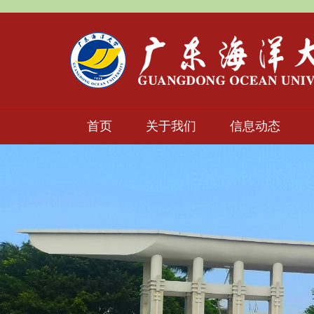
首页
关于我们
信息动态