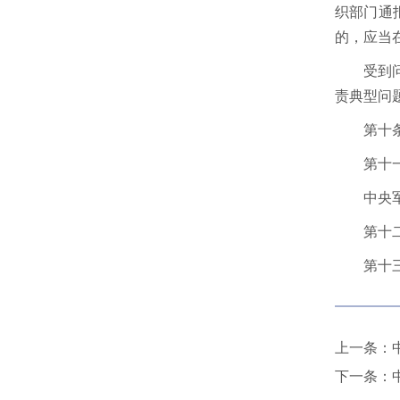
织部门通
的，应当
受到
责典型问
第十
第十
中央
第十
第十
上一条：
下一条：