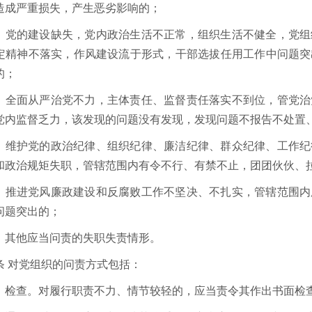
造成严重损失，产生恶劣影响的；
）党的建设缺失，党内政治生活不正常，组织生活不健全，党组
定精神不落实，作风建设流于形式，干部选拔任用工作中问题突
的；
）全面从严治党不力，主体责任、监督责任落实不到位，管党治
党内监督乏力，该发现的问题没有发现，发现问题不报告不处置
）维护党的政治纪律、组织纪律、廉洁纪律、群众纪律、工作纪
和政治规矩失职，管辖范围内有令不行、有禁不止，团团伙伙、
）推进党风廉政建设和反腐败工作不坚决、不扎实，管辖范围内
问题突出的；
）其他应当问责的失职失责情形。
条 对党组织的问责方式包括：
）检查。对履行职责不力、情节较轻的，应当责令其作出书面检