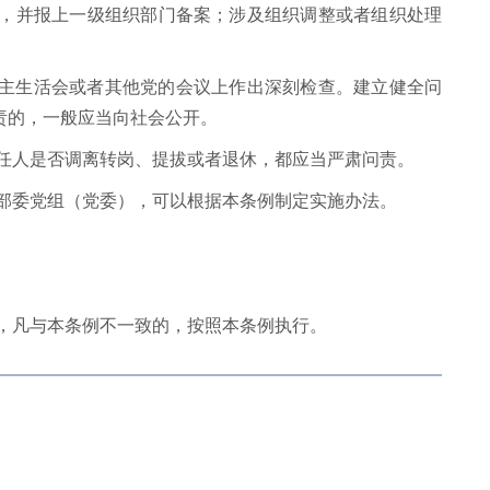
，并报上一级组织部门备案；涉及组织调整或者组织处理
主生活会或者其他党的会议上作出深刻检查。建立健全问
责的，一般应当向社会公开。
责任人是否调离转岗、提拔或者退休，都应当严肃问责。
各部委党组（党委），可以根据本条例制定实施办法。
规定，凡与本条例不一致的，按照本条例执行。