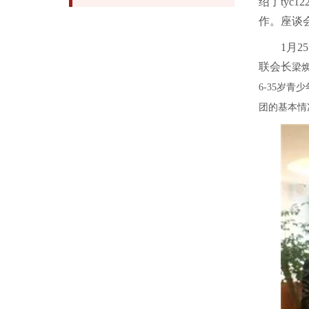
绍了ty
作。座谈
1月
联会长
梁
6-35
岁青少
团的基本情