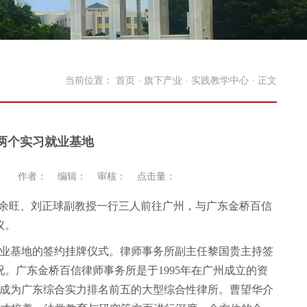
当前位置：
首页
·
旗下产业
·
实践教学中心
· 正文
建立两个实习就业基地
作者： 编辑： 审核： 点击量：
心主任胡余旺、刘正球副教授一行三人前往广州，与广东金桥百信
议。
就业基地的签约挂牌仪式。律师事务所副主任黎国贵主持签
。广东金桥百信律师事务所是于1995年在广州成立的资
，成为广东综合实力排名前五的大型综合性律所。曹望华介