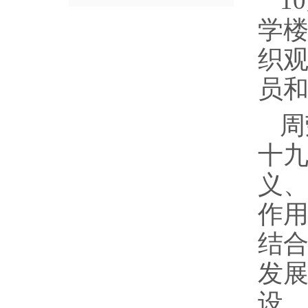
1
学楼
织
员和
周
十
义
作
结合
发
设