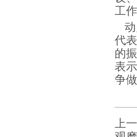
工
动
代
的
表
争
上
观